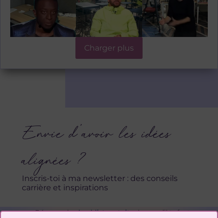
Charger plus
Envie d’avoir les idées
alignées ?
Inscris-toi à ma newsletter : des conseils
carrière et inspirations
⇢
Découvre la
checklist gratuite
de ce
qu’il te faut
évaluer avant de te lancer dans une reconversion
⇠