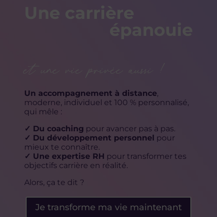
Une carrière
épanouie
et une vie privée aussi !
Un accompagnement à distance
,
moderne, individuel et 100 % personnalisé,
qui mêle :
✓
Du c
oaching
pour avancer pas à pas.
✓ Du d
éveloppement personnel
pour
mieux te connaître.
✓ Une e
xpertise RH
pour transformer tes
objectifs carrière en réalité.
Alors, ça te dit ?
Je transforme ma vie maintenant