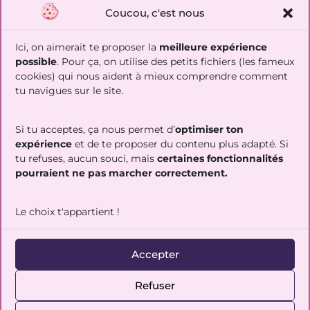
Coucou, c'est nous
Ici, on aimerait te proposer la
meilleure expérience
Réserver un appel découverte
possible
. Pour ça, on utilise des petits fichiers (les fameux
cookies) qui nous aident à mieux comprendre comment
Suis-moi sur les réseaux !
tu navigues sur le site.
Si tu acceptes, ça nous permet d’
optimiser ton

expérience
et de te proposer du contenu plus adapté. Si
tu refuses, aucun souci, mais
certaines fonctionnalités
pourraient ne pas marcher correctement.
Align&Sens
, de Caroline Bia © 2022-2025 |
CGV
|
Déontologie
|
Mentions légales
|
Politique de cookies
| Site
intégré par
Web&Inspiration
Le choix t'appartient !
Organisme de formation enregistré sous le n
° 11 788 85516 78
| Cet
enregistrement ne vaut pas agrément de l’État.
Accepter
Refuser