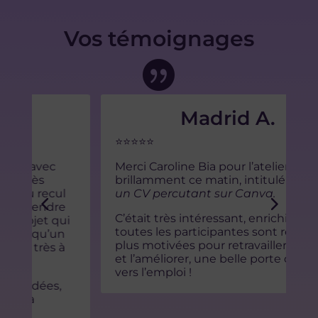
Vos témoignages

Madrid A.
⭐⭐⭐⭐⭐
Merci Caroline Bia pour l’atelier animé
C
brillamment ce matin, intitulé :
Créer
d
un CV percutant sur Canva.
q
c
C’était très intéressant, enrichissant, et
i
toutes les participantes sont reparties
C
plus motivées pour retravailler leur CV
t
et l’améliorer, une belle porte d’entrée
e
vers l’emploi !
p
l