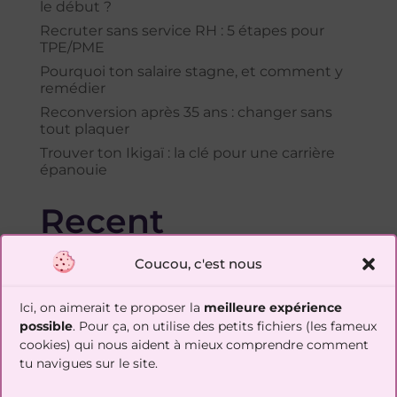
le début ?
Recruter sans service RH : 5 étapes pour
TPE/PME
Pourquoi ton salaire stagne, et comment y
remédier
Reconversion après 35 ans : changer sans
tout plaquer
Trouver ton Ikigaï : la clé pour une carrière
épanouie
Recent
Comments
Coucou, c'est nous
Aucun commentaire à afficher.
Ici, on aimerait te proposer la
meilleure expérience
possible
. Pour ça, on utilise des petits fichiers (les fameux
cookies) qui nous aident à mieux comprendre comment
⇢
Découvre la
checklist gratuite
de ce
qu’il te faut
tu navigues sur le site.
évaluer avant de te lancer dans une reconversion
⇠