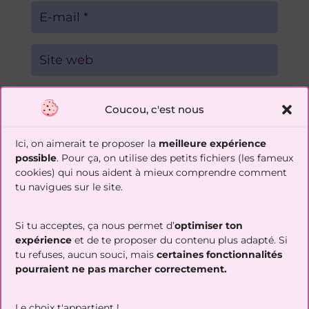
Soumettre le commentaire
Coucou, c'est nous
Ici, on aimerait te proposer la
meilleure expérience
possible
. Pour ça, on utilise des petits fichiers (les fameux
cookies) qui nous aident à mieux comprendre comment
⇢
Découvre la
checklist gratuite
de ce
qu’il te faut
tu navigues sur le site.
évaluer avant de te lancer dans une reconversion
⇠
Si tu acceptes, ça nous permet d’
optimiser ton
expérience
et de te proposer du contenu plus adapté. Si
tu refuses, aucun souci, mais
certaines fonctionnalités
pourraient ne pas marcher correctement.
Réserver un appel découverte
Suis-moi sur les réseaux !
Le choix t'appartient !