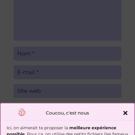
Soumettre le commentaire
Coucou, c'est nous
Ici, on aimerait te proposer la
meilleure expérience
possible
. Pour ça, on utilise des petits fichiers (les fameux